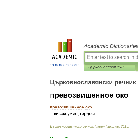
Academic Dictionarie
en-academic.com
Църковнославянски речник
Църковнославянски речник
превозвишенное око
превозвишенное
око
високоумие
;
гордост
.
Църковнославянски
речник
.
Павел
Николов
.
2015
.