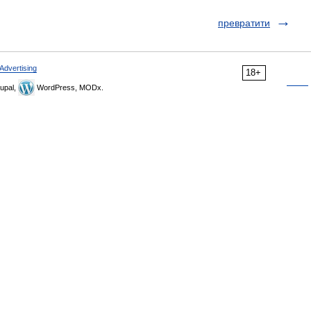
превратити
Advertising
18+
upal,
WordPress, MODx.