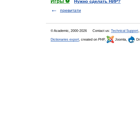
Игры ⚽
Нужно сделать НИР?
превитати
© Academic, 2000-2026
Contact us:
Technical Support
,
Dictionaries export
, created on PHP,
Joomla,
Dr