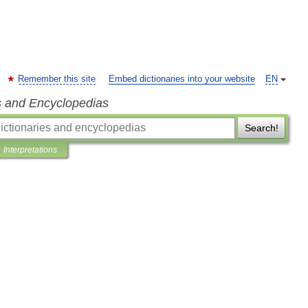
Remember this site
Embed dictionaries into your website
EN
s and Encyclopedias
Search!
Interpretations